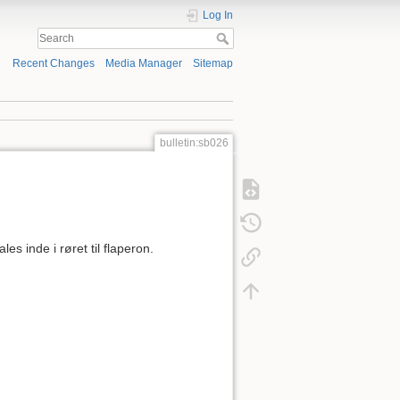
Log In
Recent Changes
Media Manager
Sitemap
bulletin:sb026
s inde i røret til flaperon.