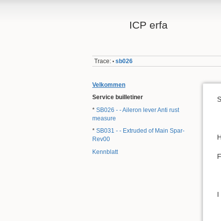
ICP erfa
Trace:
sb026
•
Velkommen
Service builletiner
S
*
SB026 - - Aileron lever Anti rust
measure
*
SB031 - - Extruded of Main Spar-
H
Rev00
Kennblatt
F
I